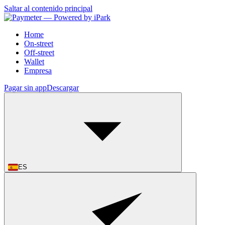
Saltar al contenido principal
Home
On-street
Off-street
Wallet
Empresa
Pagar sin app
Descargar
ES