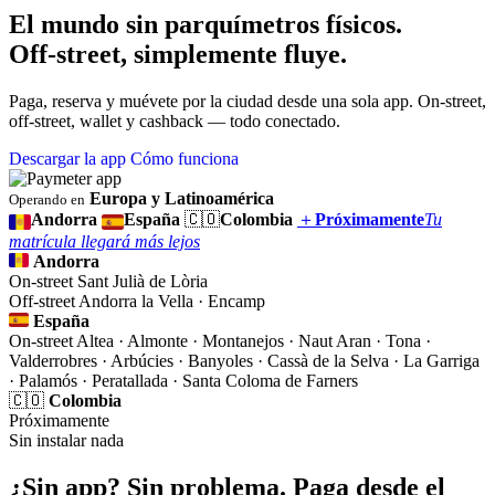
El mundo sin parquímetros físicos.
Off-street, simplemente fluye.
Paga, reserva y muévete por la ciudad desde una sola app. On-street,
off-street, wallet y cashback — todo conectado.
Descargar la app
Cómo funciona
Europa y Latinoamérica
Operando en
Andorra
España
🇨🇴
Colombia
＋
Próximamente
Tu
matrícula llegará más lejos
Andorra
On-street
Sant Julià de Lòria
Off-street
Andorra la Vella · Encamp
España
On-street
Altea · Almonte · Montanejos · Naut Aran · Tona ·
Valderrobres · Arbúcies · Banyoles · Cassà de la Selva · La Garriga
· Palamós · Peratallada · Santa Coloma de Farners
🇨🇴
Colombia
Próximamente
Sin instalar nada
¿Sin app? Sin problema. Paga desde el