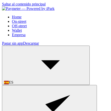
Saltar al contenido principal
Home
On-street
Off-street
Wallet
Empresa
Pagar sin app
Descargar
ES