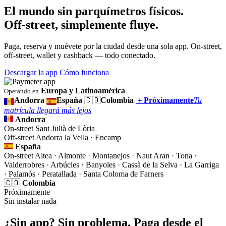
El mundo sin parquímetros físicos.
Off-street, simplemente fluye.
Paga, reserva y muévete por la ciudad desde una sola app. On-street,
off-street, wallet y cashback — todo conectado.
Descargar la app
Cómo funciona
Europa y Latinoamérica
Operando en
Andorra
España
🇨🇴
Colombia
＋
Próximamente
Tu
matrícula llegará más lejos
Andorra
On-street
Sant Julià de Lòria
Off-street
Andorra la Vella · Encamp
España
On-street
Altea · Almonte · Montanejos · Naut Aran · Tona ·
Valderrobres · Arbúcies · Banyoles · Cassà de la Selva · La Garriga
· Palamós · Peratallada · Santa Coloma de Farners
🇨🇴
Colombia
Próximamente
Sin instalar nada
¿Sin app? Sin problema. Paga desde el