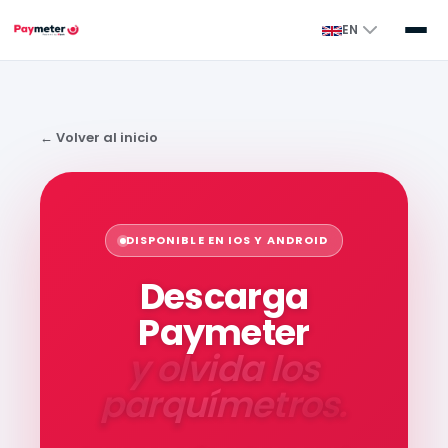
EN
← Volver al inicio
DISPONIBLE EN IOS Y ANDROID
Descarga
Paymeter
y olvida los
parquímetros.