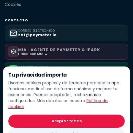
Cookies
CONTACTO
CORREO ELECTRÓNICO
sat@paymeter.io
MIA · AGENTE DE PAYMETER & IPARK
Habla con MIA →
SOPORTE HUMANO
Habla con nuestro equipo por WhatsApp
Tu privacidad importa
Usamos cookies propias y de terceros para que la app
funcione, medir el uso de forma anónima y mejorar tu
experiencia. Puedes aceptarlas, rechazarlas o
configurarlas. Más detalles en nuestra
Política de
cookies
.
Aceptar todas
© 2026
Paymeter
· Intelligent mobility payments · Made with love in