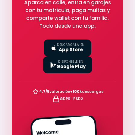
Aparca en calle, entra en garajes
con tu matrícula, paga multas y
comparte wallet con tu familia.
Todo desde una app.
DESCÁRGALA EN
App Store
DISPONIBLE EN
Google Play
4.7/5
valoración
+100k
descargas
GDPR · PSD2