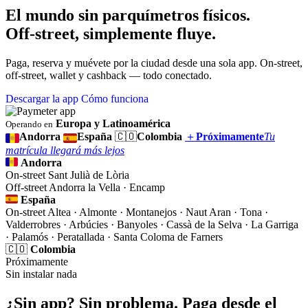
El mundo sin parquímetros físicos.
Off-street, simplemente fluye.
Paga, reserva y muévete por la ciudad desde una sola app. On-street,
off-street, wallet y cashback — todo conectado.
Descargar la app
Cómo funciona
Europa y Latinoamérica
Operando en
Andorra
España
🇨🇴
Colombia
＋
Próximamente
Tu
matrícula llegará más lejos
Andorra
On-street
Sant Julià de Lòria
Off-street
Andorra la Vella · Encamp
España
On-street
Altea · Almonte · Montanejos · Naut Aran · Tona ·
Valderrobres · Arbúcies · Banyoles · Cassà de la Selva · La Garriga
· Palamós · Peratallada · Santa Coloma de Farners
🇨🇴
Colombia
Próximamente
Sin instalar nada
¿Sin app? Sin problema. Paga desde el