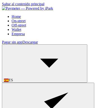
Saltar al contenido principal
Home
On-street
Off-street
Wallet
Empresa
Pagar sin app
Descargar
ES