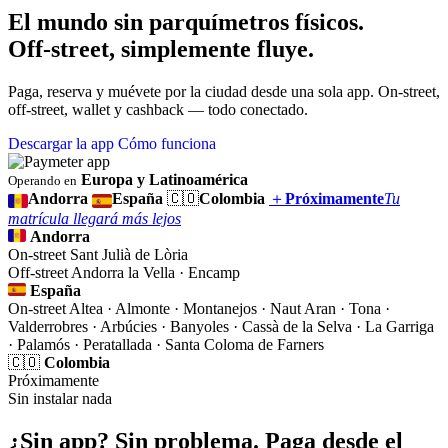
El mundo sin parquímetros físicos.
Off-street, simplemente fluye.
Paga, reserva y muévete por la ciudad desde una sola app. On-street,
off-street, wallet y cashback — todo conectado.
Descargar la app
Cómo funciona
Europa y Latinoamérica
Operando en
Andorra
España
🇨🇴
Colombia
＋
Próximamente
Tu
matrícula llegará más lejos
Andorra
On-street
Sant Julià de Lòria
Off-street
Andorra la Vella · Encamp
España
On-street
Altea · Almonte · Montanejos · Naut Aran · Tona ·
Valderrobres · Arbúcies · Banyoles · Cassà de la Selva · La Garriga
· Palamós · Peratallada · Santa Coloma de Farners
🇨🇴
Colombia
Próximamente
Sin instalar nada
¿Sin app? Sin problema. Paga desde el