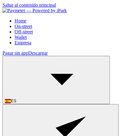
Saltar al contenido principal
Home
On-street
Off-street
Wallet
Empresa
Pagar sin app
Descargar
ES