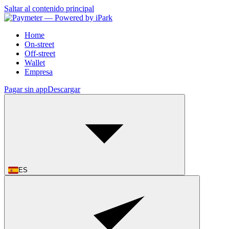
Saltar al contenido principal
Home
On-street
Off-street
Wallet
Empresa
Pagar sin app
Descargar
ES