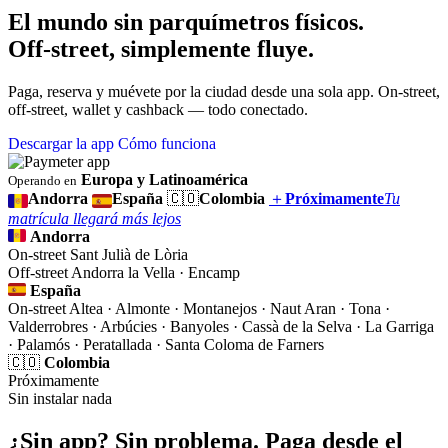
El mundo sin parquímetros físicos.
Off-street, simplemente fluye.
Paga, reserva y muévete por la ciudad desde una sola app. On-street,
off-street, wallet y cashback — todo conectado.
Descargar la app
Cómo funciona
Europa y Latinoamérica
Operando en
Andorra
España
🇨🇴
Colombia
＋
Próximamente
Tu
matrícula llegará más lejos
Andorra
On-street
Sant Julià de Lòria
Off-street
Andorra la Vella · Encamp
España
On-street
Altea · Almonte · Montanejos · Naut Aran · Tona ·
Valderrobres · Arbúcies · Banyoles · Cassà de la Selva · La Garriga
· Palamós · Peratallada · Santa Coloma de Farners
🇨🇴
Colombia
Próximamente
Sin instalar nada
¿Sin app? Sin problema. Paga desde el