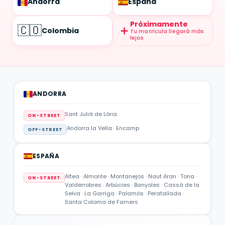
Andorra
España
Próximamente
🇨🇴
＋
Colombia
Tu matrícula llegará más
lejos
ANDORRA
Sant Julià de Lòria
ON-STREET
Andorra la Vella · Encamp
OFF-STREET
ESPAÑA
Altea · Almonte · Montanejos · Naut Aran · Tona ·
ON-STREET
Valderrobres · Arbúcies · Banyoles · Cassà de la
Selva · La Garriga · Palamós · Peratallada ·
Santa Coloma de Farners