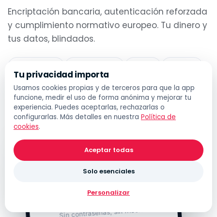
Encriptación bancaria, autenticación reforzada
y cumplimiento normativo europeo. Tu dinero y
tus datos, blindados.
3D Secure
PSD2 / SCA
MFA
GDPR
Tu privacidad importa
PCI DSS
Usamos cookies propias y de terceros para que la app
funcione, medir el uso de forma anónima y mejorar tu
experiencia. Puedes aceptarlas, rechazarlas o
configurarlas. Más detalles en nuestra
Política de
cookies
.
Aceptar todas
Solo esenciales
Personalizar