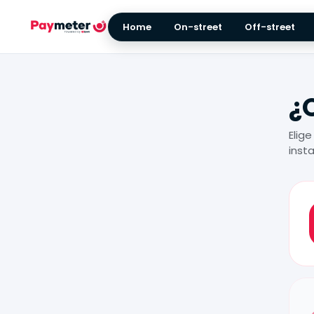
Home
On-street
Off-street
¿
Elig
inst