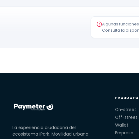
Algunas funciones
Consulta la dispon
PRODUCTO
On-street
Off-street
Wallet
La experiencia ciudadana del
Empresa
ecosistema iPark. Movilidad urbana