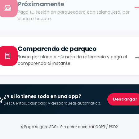
Próximamente
Paga tu sesión en parqueadero con talanquera, por
placa o tiquete.
Comparendo de parqueo
Busca por placa o número de referencia y paga el
comparendo al instante.
¿Y si lo tienes todo en una app?
Descargar
Descuentos, cashback y desparquear automático.
Pago seguro 3DS
Sin crear cuenta
GDPR / PSD2