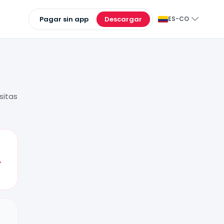
Pagar sin app
Descargar
ES-CO
sitas
→