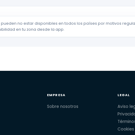
 pueden no estar disponibles en todos los países por motivos regulat
ibilidad en tu zona desde la app.
EMPRESA
LEGAL
Sobre nosotros
Aviso le
Privacid
Términos
Cookies