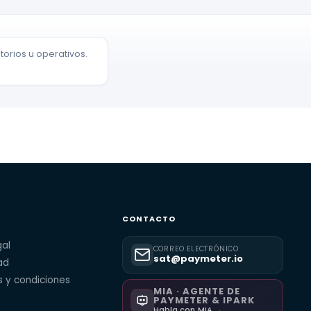
orios u operativos.
CONTACTO
gal
CORREO ELECTRÓNICO
sat@paymeter.io
ad
 y condiciones
MIA · AGENTE DE
PAYMETER & IPARK
Habla con MIA →