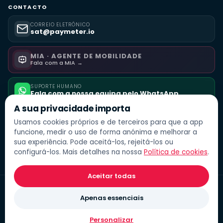
CONTACTO
CORREIO ELETRÓNICO
sat@paymeter.io
MIA · AGENTE DE MOBILIDADE
Fala com a MIA →
SUPORTE HUMANO
Fala com a nossa equipa pelo WhatsApp
A sua privacidade importa
Usamos cookies próprios e de terceiros para que a app
funcione, medir o uso de forma anónima e melhorar a
sua experiência. Pode aceitá-los, rejeitá-los ou
configurá-los. Mais detalhes na nossa
Política de cookies
.
Aceitar todas
© 2026
Paymeter
· Intelligent mobility payments · Feito com amor
Apenas essenciais
em Andorra & Colômbia
ISO 27001:2022
ISO 9001:2015
Personalizar
Aviso legal
Privacidade
Termos