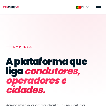
PT
EMPRESA
A plataforma que
liga
condutores,
operadores e
cidades.
Paymeter é a capa digital que unifica